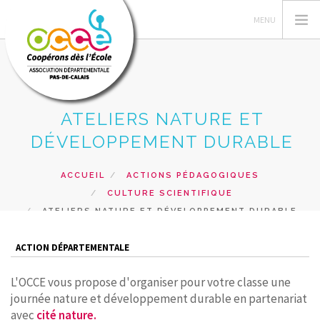
ATELIERS NATURE ET
L'OCCE 62
DÉVELOPPEMENT DURABLE
GERER SA COOPERATIVE
NOS ACTIONS PEDAGOGIQUES
ACCUEIL
ACTIONS PÉDAGOGIQUES
CULTURE SCIENTIFIQUE
RESSOURCES ET SERVICES
ATELIERS NATURE ET DÉVELOPPEMENT DURABLE
FORMATIONS
RECHERCHER
ACTION DÉPARTEMENTALE
CONTACT
L'OCCE vous propose d'organiser pour votre classe une
journée nature et développement durable en partenariat
avec
cité nature.