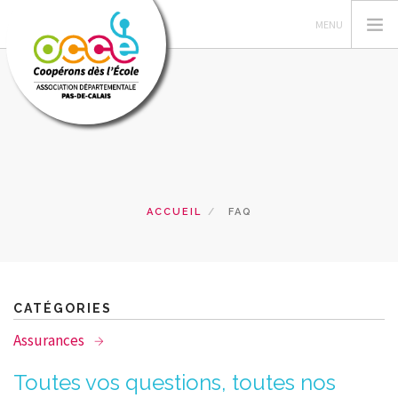
L'OCCE 62
GERER SA COOPERATIVE
NOS ACTIONS PEDAGOGIQUES
ACCUEIL
FAQ
RESSOURCES ET SERVICES
FORMATIONS
RECHERCHER
CATÉGORIES
Assurances
CONTACT
Toutes vos questions, toutes nos