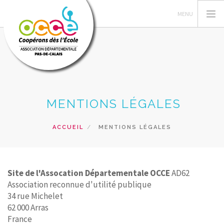
L'OCCE 62
MENTIONS LÉGALES
GERER SA COOPERATIVE
NOS ACTIONS PEDAGOGIQUES
ACCUEIL
MENTIONS LÉGALES
RESSOURCES ET SERVICES
FORMATIONS
Site de l'Assocation Départementale OCCE
AD62
RECHERCHER
Association reconnue d'utilité publique
34 rue Michelet
CONTACT
62 000 Arras
France