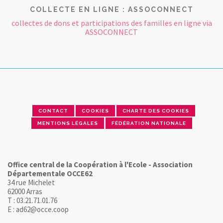
COLLECTE EN LIGNE : ASSOCONNECT
collectes de dons et participations des familles en ligne via
ASSOCONNECT
CONTACT
COOKIES
CHARTE DES COOKIES
MENTIONS LÉGALES
FÉDÉRATION NATIONALE
Office central de la Coopération à l'Ecole - Association
Départementale OCCE62
34 rue Michelet
62000 Arras
T : 03.21.71.01.76
E : ad62@occe.coop