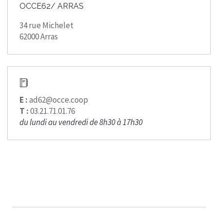
OCCE62/ ARRAS
34 rue Michelet
62000 Arras
E :
ad62@occe.coop
T :
03.21.71.01.76
du lundi au vendredi de 8h30 à 17h30