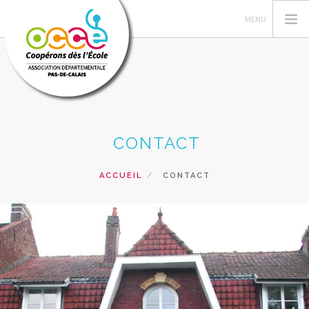
L'OCCE 62
CONTACT
GERER SA COOPERATIVE
NOS ACTIONS PEDAGOGIQUES
ACCUEIL
CONTACT
RESSOURCES ET SERVICES
FORMATIONS
RECHERCHER
CONTACT