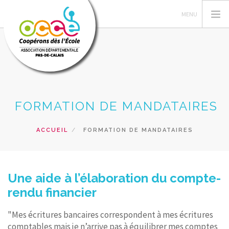
L'OCCE 62
FORMATION DE MANDATAIRES
GERER SA COOPERATIVE
NOS ACTIONS PEDAGOGIQUES
ACCUEIL
FORMATION DE MANDATAIRES
RESSOURCES ET SERVICES
FORMATIONS
Une aide à l’élaboration du compte-
RECHERCHER
rendu financier
CONTACT
"Mes écritures bancaires correspondent à mes écritures
comptables mais je n’arrive pas à équilibrer mes comptes