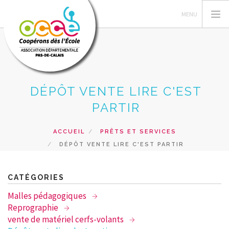
DÉPÔT VENTE LIRE C'EST
L'OCCE 62
PARTIR
GERER SA COOPERATIVE
NOS ACTIONS PEDAGOGIQUES
ACCUEIL
PRÊTS ET SERVICES
RESSOURCES ET SERVICES
DÉPÔT VENTE LIRE C'EST PARTIR
FORMATIONS
RECHERCHER
CATÉGORIES
Malles pédagogiques
CONTACT
Reprographie
vente de matériel cerfs-volants