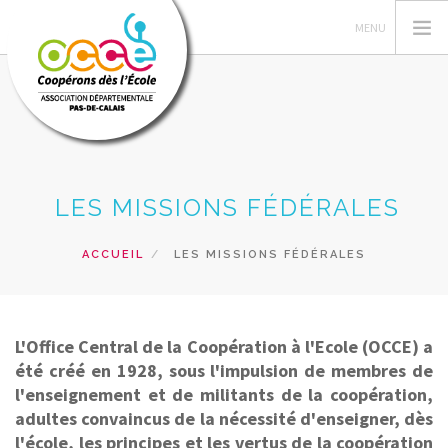
L'OCCE 62
LES MISSIONS FÉDÉRALES
GERER SA COOPERATIVE
NOS ACTIONS PEDAGOGIQUES
ACCUEIL
LES MISSIONS FÉDÉRALES
RESSOURCES ET SERVICES
FORMATIONS
L'Office Central de la Coopération à l'Ecole (OCCE) a
RECHERCHER
été créé en 1928, sous l'impulsion de membres de
l'enseignement et de militants de la coopération,
CONTACT
adultes convaincus de la nécessité d'enseigner, dès
l'école, les principes et les vertus de la coopération