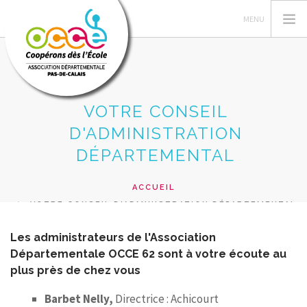
VOTRE CONSEIL
L'OCCE 62
D'ADMINISTRATION
GERER SA COOPERATIVE
DÉPARTEMENTAL
NOS ACTIONS PEDAGOGIQUES
RESSOURCES ET SERVICES
ACCUEIL
VOTRE CONSEIL D'ADMINISTRATION DÉPARTEMENTAL
FORMATIONS
Les administrateurs de l'Association
RECHERCHER
Départementale OCCE 62 sont à votre écoute au
CONTACT
plus près de chez vous
Barbet Nelly,
Directrice : Achicourt