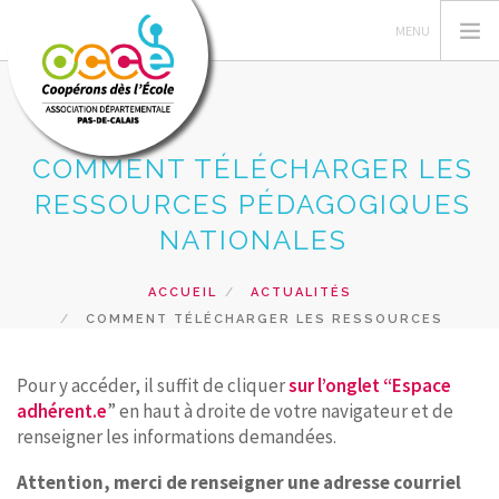
COMMENT TÉLÉCHARGER LES
L'OCCE 62
RESSOURCES PÉDAGOGIQUES
GERER SA COOPERATIVE
NATIONALES
NOS ACTIONS PEDAGOGIQUES
ACCUEIL
ACTUALITÉS
RESSOURCES ET SERVICES
COMMENT TÉLÉCHARGER LES RESSOURCES
FORMATIONS
PÉDAGOGIQUES NATIONALES
Pour y accéder, il suffit de cliquer
sur l’onglet “Espace
RECHERCHER
adhérent.e
” en haut à droite de votre navigateur et de
renseigner les informations demandées.
CONTACT
Attention, merci de renseigner une adresse courriel