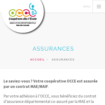
L'OCCE 62
ASSURANCES
GERER SA COOPERATIVE
NOS ACTIONS PEDAGOGIQUES
ACCUEIL
ASSURANCES
RESSOURCES ET SERVICES
FORMATIONS
Le saviez-vous ?
Votre coopérative OCCE est assurée
RECHERCHER
par un contrat MAE/MAIF
.
CONTACT
Par votre adhésion à l’OCCE, vous bénéficiez du contrat
d’assurance départemental co-assuré par la MAE et la