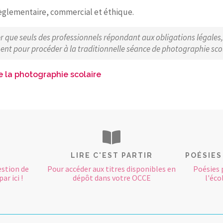
règlementaire, commercial et éthique.
rer que seuls des professionnels répondant aux obligations légales
ent pour procéder à la traditionnelle séance de photographie scol
de la photographie scolaire
LIRE C'EST PARTIR
POÉSIES
estion de
Pour accéder aux titres disponibles en
Poésies 
ar ici !
dépôt dans votre OCCE
l'éco