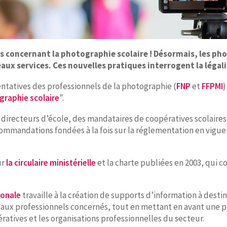
 concernant la photographie scolaire ! Désormais, les ph
x services. Ces nouvelles pratiques interrogent la légalit
entatives des professionnels de la photographie (
FNP
et
FFPMI
)
ographie scolaire
".
es directeurs d’école, des mandataires de coopératives scolair
mmandations fondées à la fois sur la réglementation en vigueur
ur
la circulaire ministérielle
et la charte publiées en 2003, qui c
ionale
travaille à la création de supports d’information à dest
al aux professionnels concernés, tout en mettant en avant une
ratives et les organisations professionnelles du secteur.