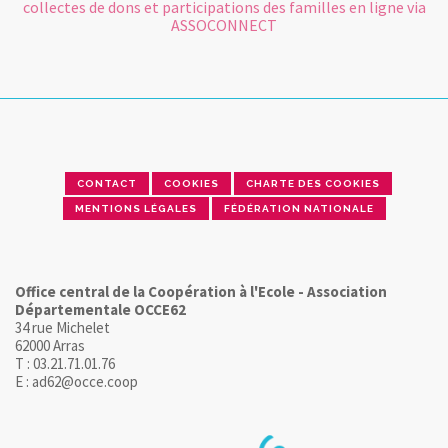
collectes de dons et participations des familles en ligne via
ASSOCONNECT
CONTACT
COOKIES
CHARTE DES COOKIES
MENTIONS LÉGALES
FÉDÉRATION NATIONALE
Office central de la Coopération à l'Ecole - Association
Départementale OCCE62
34 rue Michelet
62000 Arras
T : 03.21.71.01.76
E : ad62@occe.coop