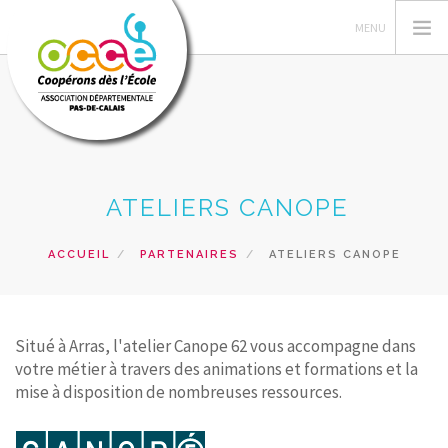
L'OCCE 62
ATELIERS CANOPE
GERER SA COOPERATIVE
NOS ACTIONS PEDAGOGIQUES
ACCUEIL
PARTENAIRES
ATELIERS CANOPE
RESSOURCES ET SERVICES
FORMATIONS
Situé à Arras, l'atelier Canope 62 vous accompagne dans
RECHERCHER
votre métier à travers des animations et formations et la
mise à disposition de nombreuses ressources.
CONTACT