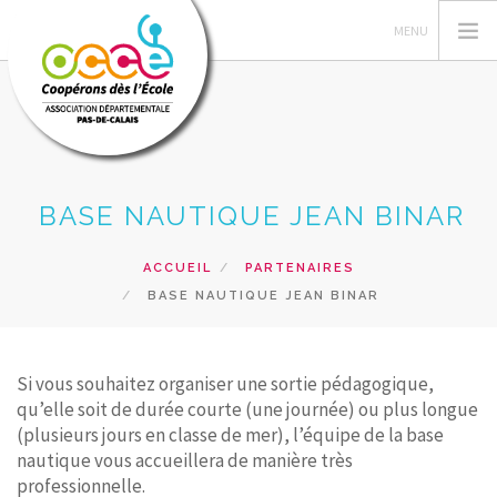
L'OCCE 62
BASE NAUTIQUE JEAN BINAR
GERER SA COOPERATIVE
NOS ACTIONS PEDAGOGIQUES
ACCUEIL
PARTENAIRES
BASE NAUTIQUE JEAN BINAR
RESSOURCES ET SERVICES
FORMATIONS
Si vous souhaitez organiser une sortie pédagogique,
RECHERCHER
qu’elle soit de durée courte (une journée) ou plus longue
(plusieurs jours en classe de mer), l’équipe de la base
CONTACT
nautique vous accueillera de manière très
professionnelle.