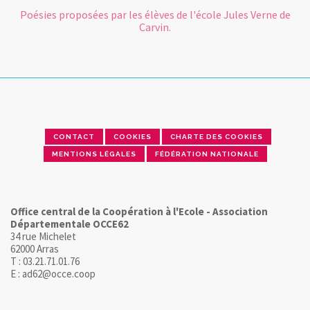
Poésies proposées par les élèves de l'école Jules Verne de
Carvin.
CONTACT
COOKIES
CHARTE DES COOKIES
MENTIONS LÉGALES
FÉDÉRATION NATIONALE
Office central de la Coopération à l'Ecole - Association
Départementale OCCE62
34 rue Michelet
62000 Arras
T : 03.21.71.01.76
E : ad62@occe.coop