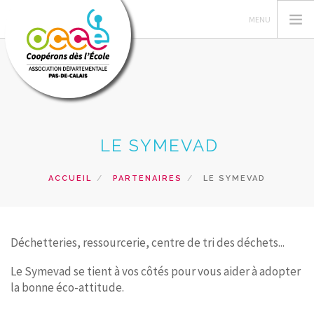
L'OCCE 62
LE SYMEVAD
GERER SA COOPERATIVE
NOS ACTIONS PEDAGOGIQUES
ACCUEIL
PARTENAIRES
LE SYMEVAD
RESSOURCES ET SERVICES
FORMATIONS
Déchetteries, ressourcerie, centre de tri des déchets...
RECHERCHER
Le Symevad se tient à vos côtés pour vous aider à adopter
CONTACT
la bonne éco-attitude.