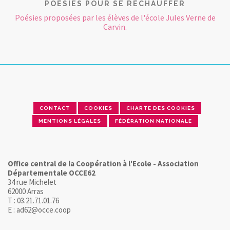
POÉSIES POUR SE RÉCHAUFFER
Poésies proposées par les élèves de l'école Jules Verne de
Carvin.
CONTACT
COOKIES
CHARTE DES COOKIES
MENTIONS LÉGALES
FÉDÉRATION NATIONALE
Office central de la Coopération à l'Ecole - Association
Départementale OCCE62
34 rue Michelet
62000 Arras
T : 03.21.71.01.76
E : ad62@occe.coop