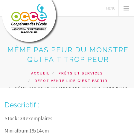
MÊME PAS PEUR DU MONSTRE
L'OCCE 62
QUI FAIT TROP PEUR
GERER SA COOPERATIVE
NOS ACTIONS PEDAGOGIQUES
ACCUEIL
PRÊTS ET SERVICES
DÉPÔT VENTE LIRE C'EST PARTIR
RESSOURCES ET SERVICES
MÊME PAS PEUR DU MONSTRE QUI FAIT TROP PEUR
FORMATIONS
Descriptif :
RECHERCHER
CONTACT
Stock : 34 exemplaires
Mini album 19x14 cm