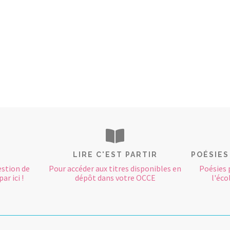
LIRE C'EST PARTIR
POÉSIES
estion de
Pour accéder aux titres disponibles en
Poésies 
ar ici !
dépôt dans votre OCCE
l'éco