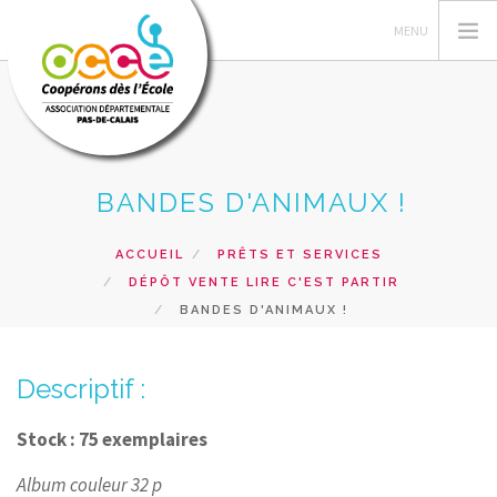
BANDES D'ANIMAUX !
L'OCCE 62
GERER SA COOPERATIVE
ACCUEIL
PRÊTS ET SERVICES
NOS ACTIONS PEDAGOGIQUES
DÉPÔT VENTE LIRE C'EST PARTIR
RESSOURCES ET SERVICES
BANDES D'ANIMAUX !
FORMATIONS
Descriptif :
RECHERCHER
CONTACT
Stock : 75 exemplaires
Album couleur 32 p