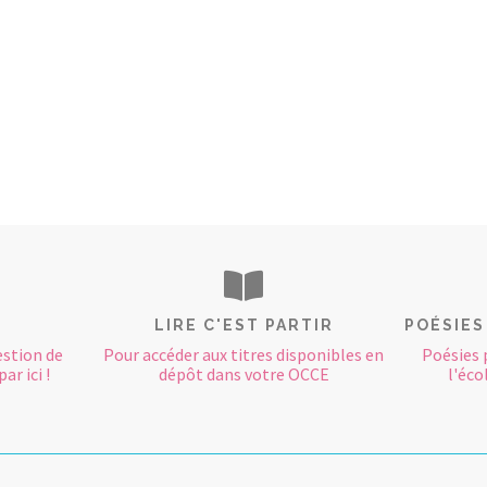
LIRE C'EST PARTIR
POÉSIES
estion de
Pour accéder aux titres disponibles en
Poésies 
ar ici !
dépôt dans votre OCCE
l'éco