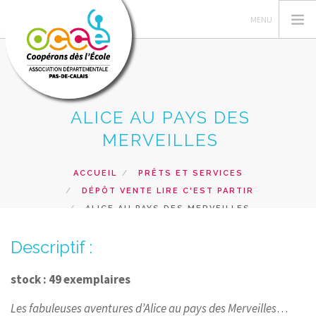
ALICE AU PAYS DES
L'OCCE 62
MERVEILLES
GERER SA COOPERATIVE
NOS ACTIONS PEDAGOGIQUES
ACCUEIL
PRÊTS ET SERVICES
DÉPÔT VENTE LIRE C'EST PARTIR
RESSOURCES ET SERVICES
ALICE AU PAYS DES MERVEILLES
FORMATIONS
Descriptif :
RECHERCHER
CONTACT
stock : 49 exemplaires
Les fabuleuses aventures d’Alice au pays des Merveilles
…