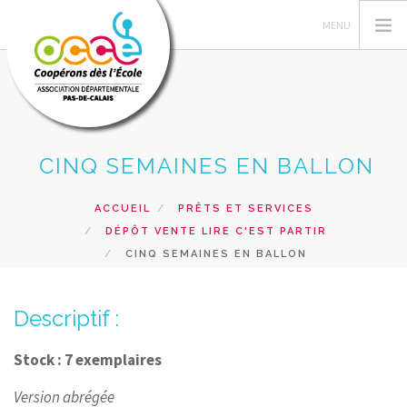
CINQ SEMAINES EN BALLON
L'OCCE 62
GERER SA COOPERATIVE
ACCUEIL
PRÊTS ET SERVICES
NOS ACTIONS PEDAGOGIQUES
DÉPÔT VENTE LIRE C'EST PARTIR
RESSOURCES ET SERVICES
CINQ SEMAINES EN BALLON
FORMATIONS
Descriptif :
RECHERCHER
CONTACT
Stock : 7 exemplaires
Version abrégée