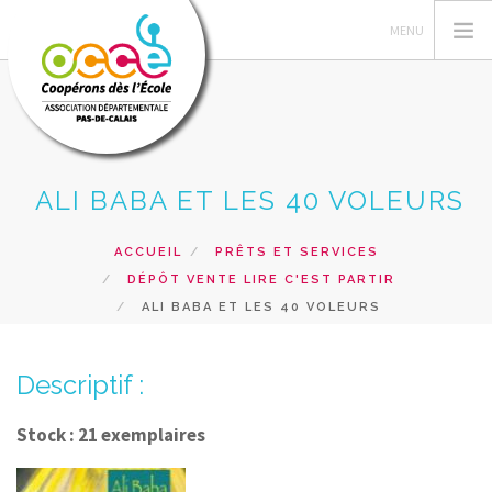
ALI BABA ET LES 40 VOLEURS
L'OCCE 62
GERER SA COOPERATIVE
ACCUEIL
PRÊTS ET SERVICES
NOS ACTIONS PEDAGOGIQUES
DÉPÔT VENTE LIRE C'EST PARTIR
RESSOURCES ET SERVICES
ALI BABA ET LES 40 VOLEURS
FORMATIONS
Descriptif :
RECHERCHER
CONTACT
Stock : 21 exemplaires