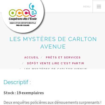
LES MYSTÈRES DE CARLTON
L'OCCE 62
AVENUE
GERER SA COOPERATIVE
NOS ACTIONS PEDAGOGIQUES
ACCUEIL
PRÊTS ET SERVICES
DÉPÔT VENTE LIRE C'EST PARTIR
RESSOURCES ET SERVICES
LES MYSTÈRES DE CARLTON AVENUE
FORMATIONS
Descriptif :
RECHERCHER
CONTACT
Stock : 19 exemplaires
Deux enquêtes policières aux dénouements surprenants !