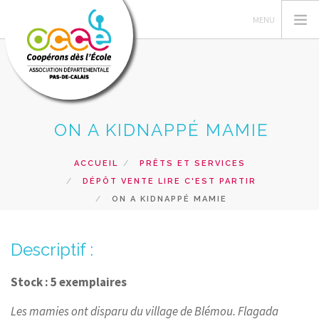
ON A KIDNAPPÉ MAMIE
L'OCCE 62
GERER SA COOPERATIVE
ACCUEIL
PRÊTS ET SERVICES
NOS ACTIONS PEDAGOGIQUES
DÉPÔT VENTE LIRE C'EST PARTIR
RESSOURCES ET SERVICES
ON A KIDNAPPÉ MAMIE
FORMATIONS
Descriptif :
RECHERCHER
CONTACT
Stock : 5 exemplaires
Les mamies ont disparu du village de Blémou. Flagada