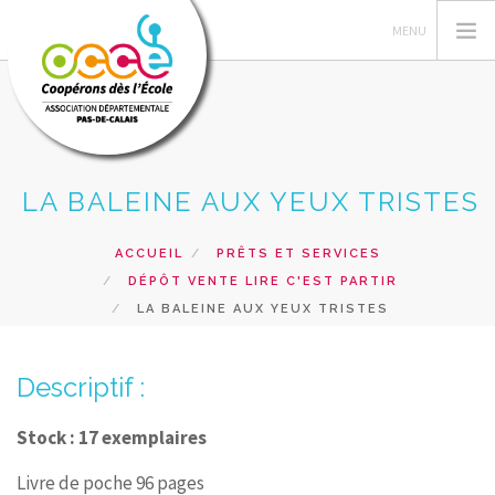
LA BALEINE AUX YEUX TRISTES
L'OCCE 62
GERER SA COOPERATIVE
ACCUEIL
PRÊTS ET SERVICES
NOS ACTIONS PEDAGOGIQUES
DÉPÔT VENTE LIRE C'EST PARTIR
RESSOURCES ET SERVICES
LA BALEINE AUX YEUX TRISTES
FORMATIONS
Descriptif :
RECHERCHER
CONTACT
Stock : 17 exemplaires
Livre de poche 96 pages