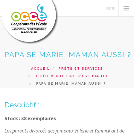
PAPA SE MARIE, MAMAN AUSSI ?
L'OCCE 62
GERER SA COOPERATIVE
ACCUEIL
PRÊTS ET SERVICES
NOS ACTIONS PEDAGOGIQUES
DÉPÔT VENTE LIRE C'EST PARTIR
RESSOURCES ET SERVICES
PAPA SE MARIE, MAMAN AUSSI ?
FORMATIONS
Descriptif :
RECHERCHER
CONTACT
Stock : 38 exemplaires
Les parents divorcés des jumeaux Valérie et Yannick ont de