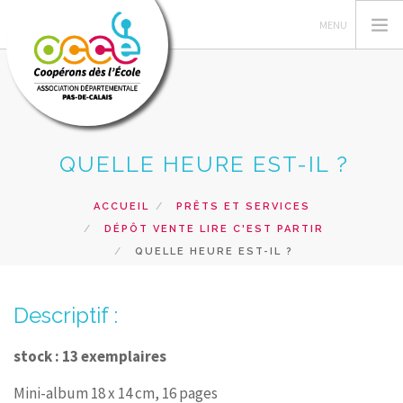
QUELLE HEURE EST-IL ?
L'OCCE 62
GERER SA COOPERATIVE
ACCUEIL
PRÊTS ET SERVICES
NOS ACTIONS PEDAGOGIQUES
DÉPÔT VENTE LIRE C'EST PARTIR
RESSOURCES ET SERVICES
QUELLE HEURE EST-IL ?
FORMATIONS
Descriptif :
RECHERCHER
CONTACT
stock : 13 exemplaires
Mini-album 18 x 14 cm, 16 pages