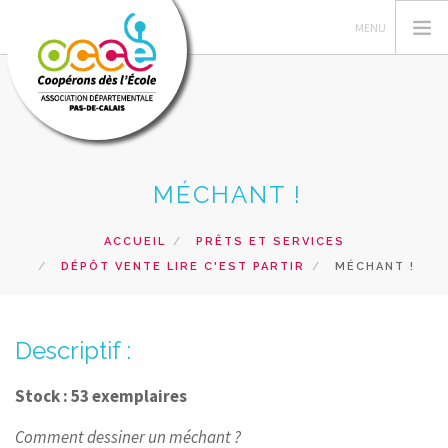
L'OCCE 62
MÉCHANT !
GERER SA COOPERATIVE
NOS ACTIONS PEDAGOGIQUES
ACCUEIL
PRÊTS ET SERVICES
DÉPÔT VENTE LIRE C'EST PARTIR
MÉCHANT !
RESSOURCES ET SERVICES
FORMATIONS
Descriptif :
RECHERCHER
CONTACT
Stock : 53 exemplaires
Comment dessiner un méchant ?