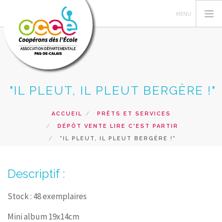
"IL PLEUT, IL PLEUT BERGÈRE !"
L'OCCE 62
GERER SA COOPERATIVE
ACCUEIL
PRÊTS ET SERVICES
NOS ACTIONS PEDAGOGIQUES
DÉPÔT VENTE LIRE C'EST PARTIR
RESSOURCES ET SERVICES
"IL PLEUT, IL PLEUT BERGÈRE !"
FORMATIONS
Descriptif :
RECHERCHER
CONTACT
Stock : 48 exemplaires
Mini album 19x14cm