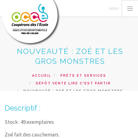
NOUVEAUTÉ : ZOÉ ET LES
L'OCCE 62
GROS MONSTRES
GERER SA COOPERATIVE
NOS ACTIONS PEDAGOGIQUES
ACCUEIL
PRÊTS ET SERVICES
DÉPÔT VENTE LIRE C'EST PARTIR
RESSOURCES ET SERVICES
NOUVEAUTÉ : ZOÉ ET LES GROS MONSTRES
FORMATIONS
Descriptif :
RECHERCHER
CONTACT
Stock : 49 exemplaires
Zoé fait des cauchemars.