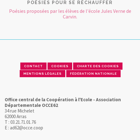
POÉSIES POUR SE RÉCHAUFFER
Poésies proposées par les élèves de l'école Jules Verne de
Carvin.
CONTACT
COOKIES
CHARTE DES COOKIES
MENTIONS LÉGALES
FÉDÉRATION NATIONALE
Office central de la Coopération à l'Ecole - Association
Départementale OCCE62
34 rue Michelet
62000 Arras
T : 03.21.71.01.76
E : ad62@occe.coop