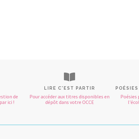
LIRE C'EST PARTIR
POÉSIES
estion de
Pour accéder aux titres disponibles en
Poésies 
ar ici !
dépôt dans votre OCCE
l'éco