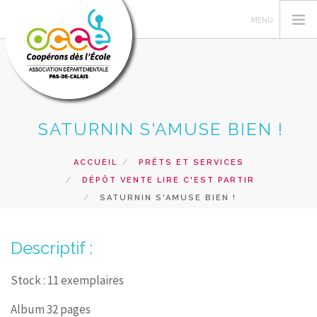
SATURNIN S'AMUSE BIEN !
L'OCCE 62
GERER SA COOPERATIVE
ACCUEIL
PRÊTS ET SERVICES
NOS ACTIONS PEDAGOGIQUES
DÉPÔT VENTE LIRE C'EST PARTIR
RESSOURCES ET SERVICES
SATURNIN S'AMUSE BIEN !
FORMATIONS
Descriptif :
RECHERCHER
CONTACT
Stock : 11 exemplaires
Album 32 pages