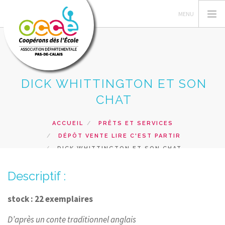
DICK WHITTINGTON ET SON
L'OCCE 62
CHAT
GERER SA COOPERATIVE
NOS ACTIONS PEDAGOGIQUES
ACCUEIL
PRÊTS ET SERVICES
DÉPÔT VENTE LIRE C'EST PARTIR
RESSOURCES ET SERVICES
DICK WHITTINGTON ET SON CHAT
FORMATIONS
Descriptif :
RECHERCHER
CONTACT
stock : 22 exemplaires
D’après un conte traditionnel anglais