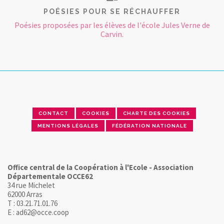
POÉSIES POUR SE RÉCHAUFFER
Poésies proposées par les élèves de l'école Jules Verne de
Carvin.
CONTACT
COOKIES
CHARTE DES COOKIES
MENTIONS LÉGALES
FÉDÉRATION NATIONALE
Office central de la Coopération à l'Ecole - Association
Départementale OCCE62
34 rue Michelet
62000 Arras
T : 03.21.71.01.76
E : ad62@occe.coop