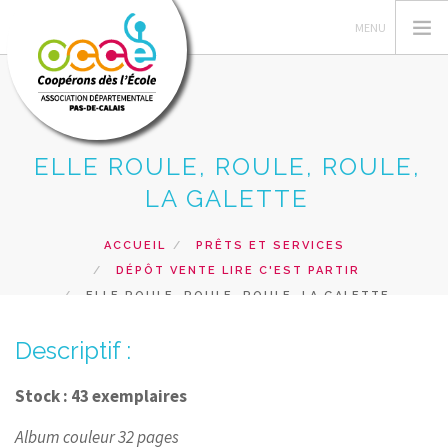
ELLE ROULE, ROULE, ROULE,
L'OCCE 62
LA GALETTE
GERER SA COOPERATIVE
NOS ACTIONS PEDAGOGIQUES
ACCUEIL
PRÊTS ET SERVICES
DÉPÔT VENTE LIRE C'EST PARTIR
RESSOURCES ET SERVICES
ELLE ROULE, ROULE, ROULE, LA GALETTE
FORMATIONS
Descriptif :
RECHERCHER
CONTACT
Stock : 43 exemplaires
Album couleur 32 pages