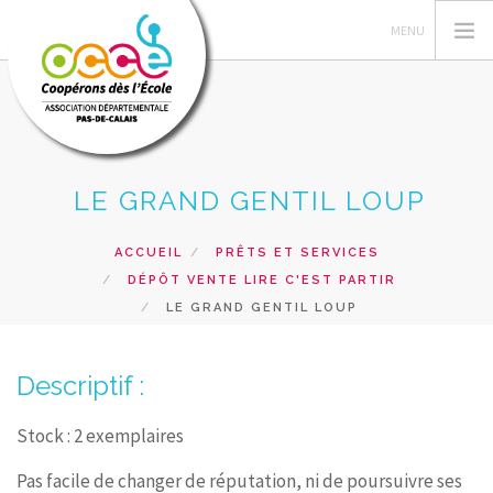
LE GRAND GENTIL LOUP
L'OCCE 62
GERER SA COOPERATIVE
ACCUEIL
PRÊTS ET SERVICES
NOS ACTIONS PEDAGOGIQUES
DÉPÔT VENTE LIRE C'EST PARTIR
RESSOURCES ET SERVICES
LE GRAND GENTIL LOUP
FORMATIONS
Descriptif :
RECHERCHER
CONTACT
Stock : 2 exemplaires
Pas facile de changer de réputation, ni de poursuivre ses