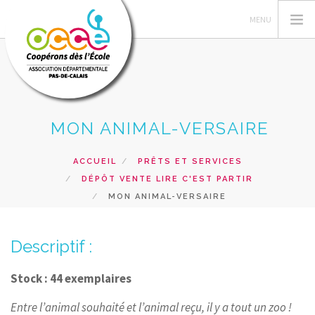
MON ANIMAL-VERSAIRE
L'OCCE 62
GERER SA COOPERATIVE
ACCUEIL
PRÊTS ET SERVICES
NOS ACTIONS PEDAGOGIQUES
DÉPÔT VENTE LIRE C'EST PARTIR
RESSOURCES ET SERVICES
MON ANIMAL-VERSAIRE
FORMATIONS
Descriptif :
RECHERCHER
CONTACT
Stock : 44 exemplaires
Entre l’animal souhaité et l’animal reçu, il y a tout un zoo !