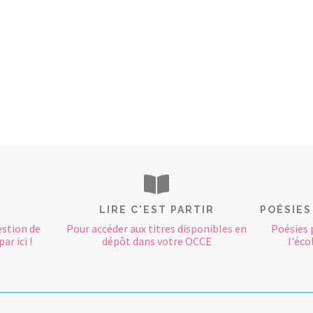
LIRE C'EST PARTIR
POÉSIES
estion de
Pour accéder aux titres disponibles en
Poésies 
ar ici !
dépôt dans votre OCCE
l'éco