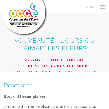
NOUVEAUTÉ : L'OURS QUI
L'OCCE 62
AIMAIT LES FLEURS
GERER SA COOPERATIVE
NOS ACTIONS PEDAGOGIQUES
ACCUEIL
PRÊTS ET SERVICES
DÉPÔT VENTE LIRE C'EST PARTIR
RESSOURCES ET SERVICES
NOUVEAUTÉ : L'OURS QUI AIMAIT LES FLEURS
FORMATIONS
Descriptif :
RECHERCHER
CONTACT
Stock : 31 exemplaires
L’histoire d’un ours délicat et d’une biche casse-cou.