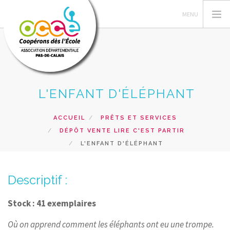
L'ENFANT D'ÉLÉPHANT
L'OCCE 62
GERER SA COOPERATIVE
ACCUEIL
PRÊTS ET SERVICES
NOS ACTIONS PEDAGOGIQUES
DÉPÔT VENTE LIRE C'EST PARTIR
RESSOURCES ET SERVICES
L'ENFANT D'ÉLÉPHANT
FORMATIONS
Descriptif :
RECHERCHER
CONTACT
Stock : 41 exemplaires
Où on apprend comment les éléphants ont eu une trompe.