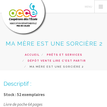
MA MÈRE EST UNE SORCIÈRE 2
L'OCCE 62
GERER SA COOPERATIVE
ACCUEIL
PRÊTS ET SERVICES
NOS ACTIONS PEDAGOGIQUES
DÉPÔT VENTE LIRE C'EST PARTIR
RESSOURCES ET SERVICES
MA MÈRE EST UNE SORCIÈRE 2
FORMATIONS
Descriptif :
RECHERCHER
CONTACT
Stock : 52 exemplaires
Livre de poche 64 pages