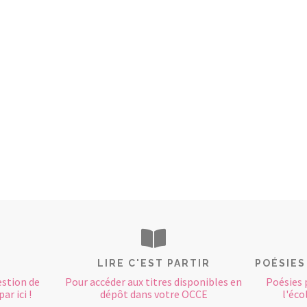
LIRE C'EST PARTIR
POÉSIES
estion de
Pour accéder aux titres disponibles en
Poésies 
ar ici !
dépôt dans votre OCCE
l'éco