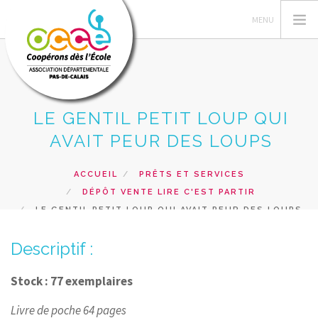
LE GENTIL PETIT LOUP QUI
L'OCCE 62
AVAIT PEUR DES LOUPS
GERER SA COOPERATIVE
NOS ACTIONS PEDAGOGIQUES
ACCUEIL
PRÊTS ET SERVICES
DÉPÔT VENTE LIRE C'EST PARTIR
RESSOURCES ET SERVICES
LE GENTIL PETIT LOUP QUI AVAIT PEUR DES LOUPS
FORMATIONS
Descriptif :
RECHERCHER
CONTACT
Stock : 77 exemplaires
Livre de poche 64 pages