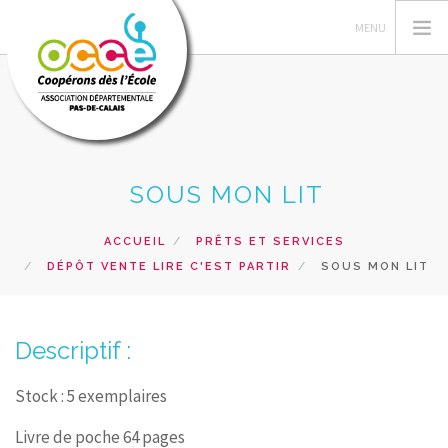
L'OCCE 62
SOUS MON LIT
GERER SA COOPERATIVE
NOS ACTIONS PEDAGOGIQUES
ACCUEIL
PRÊTS ET SERVICES
DÉPÔT VENTE LIRE C'EST PARTIR
SOUS MON LIT
RESSOURCES ET SERVICES
FORMATIONS
Descriptif :
RECHERCHER
CONTACT
Stock : 5 exemplaires
Livre de poche 64 pages