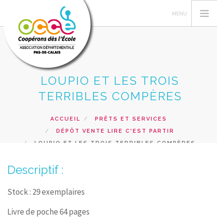
LOUPIO ET LES TROIS
L'OCCE 62
TERRIBLES COMPÈRES
GERER SA COOPERATIVE
NOS ACTIONS PEDAGOGIQUES
ACCUEIL
PRÊTS ET SERVICES
DÉPÔT VENTE LIRE C'EST PARTIR
RESSOURCES ET SERVICES
LOUPIO ET LES TROIS TERRIBLES COMPÈRES
FORMATIONS
Descriptif :
RECHERCHER
CONTACT
Stock : 29 exemplaires
Livre de poche 64 pages