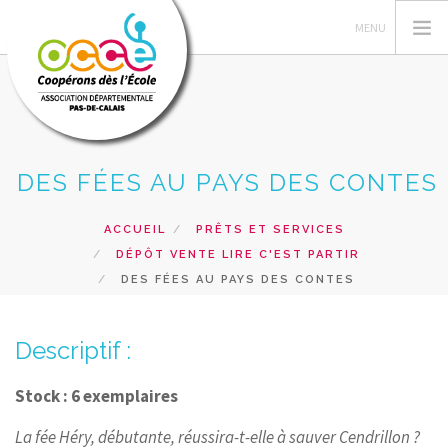
DES FÉES AU PAYS DES CONTES
L'OCCE 62
GERER SA COOPERATIVE
ACCUEIL
PRÊTS ET SERVICES
NOS ACTIONS PEDAGOGIQUES
DÉPÔT VENTE LIRE C'EST PARTIR
RESSOURCES ET SERVICES
DES FÉES AU PAYS DES CONTES
FORMATIONS
Descriptif :
RECHERCHER
CONTACT
Stock : 6 exemplaires
La fée Héry, débutante, réussira-t-elle à sauver Cendrillon ?