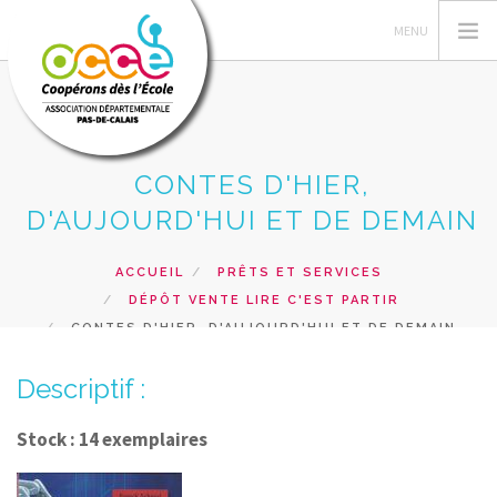
CONTES D'HIER,
L'OCCE 62
D'AUJOURD'HUI ET DE DEMAIN
GERER SA COOPERATIVE
NOS ACTIONS PEDAGOGIQUES
ACCUEIL
PRÊTS ET SERVICES
DÉPÔT VENTE LIRE C'EST PARTIR
RESSOURCES ET SERVICES
CONTES D'HIER, D'AUJOURD'HUI ET DE DEMAIN
FORMATIONS
Descriptif :
RECHERCHER
CONTACT
Stock : 14 exemplaires