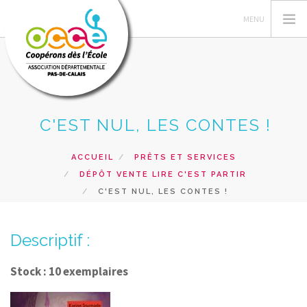
C'EST NUL, LES CONTES !
L'OCCE 62
GERER SA COOPERATIVE
ACCUEIL
PRÊTS ET SERVICES
NOS ACTIONS PEDAGOGIQUES
DÉPÔT VENTE LIRE C'EST PARTIR
RESSOURCES ET SERVICES
C'EST NUL, LES CONTES !
FORMATIONS
Descriptif :
RECHERCHER
CONTACT
Stock : 10 exemplaires