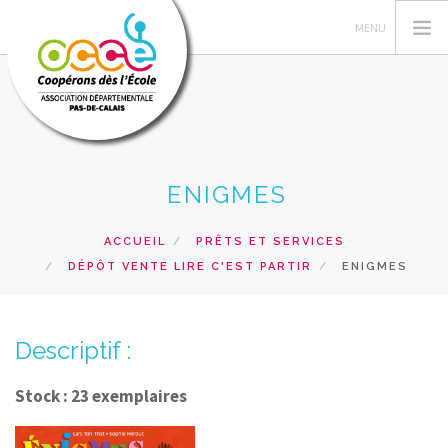
L'OCCE 62
ENIGMES
GERER SA COOPERATIVE
NOS ACTIONS PEDAGOGIQUES
ACCUEIL
PRÊTS ET SERVICES
DÉPÔT VENTE LIRE C'EST PARTIR
ENIGMES
RESSOURCES ET SERVICES
FORMATIONS
Descriptif :
RECHERCHER
CONTACT
Stock : 23 exemplaires