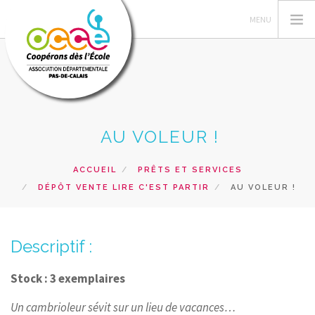
L'OCCE 62
AU VOLEUR !
GERER SA COOPERATIVE
NOS ACTIONS PEDAGOGIQUES
ACCUEIL
PRÊTS ET SERVICES
DÉPÔT VENTE LIRE C'EST PARTIR
AU VOLEUR !
RESSOURCES ET SERVICES
FORMATIONS
Descriptif :
RECHERCHER
CONTACT
Stock : 3 exemplaires
Un cambrioleur sévit sur un lieu de vacances…