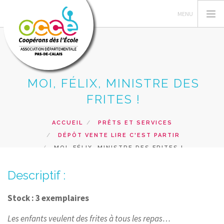
MOI, FÉLIX, MINISTRE DES
L'OCCE 62
FRITES !
GERER SA COOPERATIVE
NOS ACTIONS PEDAGOGIQUES
ACCUEIL
PRÊTS ET SERVICES
DÉPÔT VENTE LIRE C'EST PARTIR
RESSOURCES ET SERVICES
MOI, FÉLIX, MINISTRE DES FRITES !
FORMATIONS
Descriptif :
RECHERCHER
CONTACT
Stock : 3 exemplaires
Les enfants veulent des frites à tous les repas…