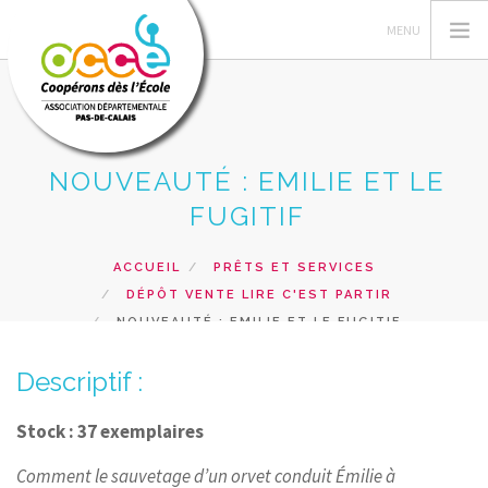
NOUVEAUTÉ : EMILIE ET LE
L'OCCE 62
FUGITIF
GERER SA COOPERATIVE
NOS ACTIONS PEDAGOGIQUES
ACCUEIL
PRÊTS ET SERVICES
DÉPÔT VENTE LIRE C'EST PARTIR
RESSOURCES ET SERVICES
NOUVEAUTÉ : EMILIE ET LE FUGITIF
FORMATIONS
Descriptif :
RECHERCHER
CONTACT
Stock : 37 exemplaires
Comment le sauvetage d’un orvet conduit Émilie à